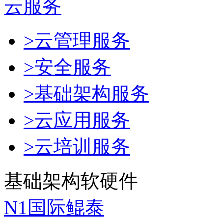
云服务
>云管理服务
>安全服务
>基础架构服务
>云应用服务
>云培训服务
基础架构软硬件
N1国际鲲泰