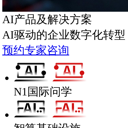
AI产品及解决方案
AI驱动的企业数字化转型
预约专家咨询
N1国际问学