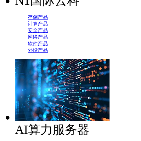
N1国际云科
存储产品
计算产品
安全产品
网络产品
软件产品
外设产品
AI算力服务器