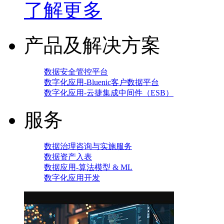
了解更多
产品及解决方案
数据安全管控平台
数字化应用-Bluenic客户数据平台
数字化应用-云捷集成中间件（ESB）
服务
数据治理咨询与实施服务
数据资产入表
数据应用-算法模型 & ML
数字化应用开发