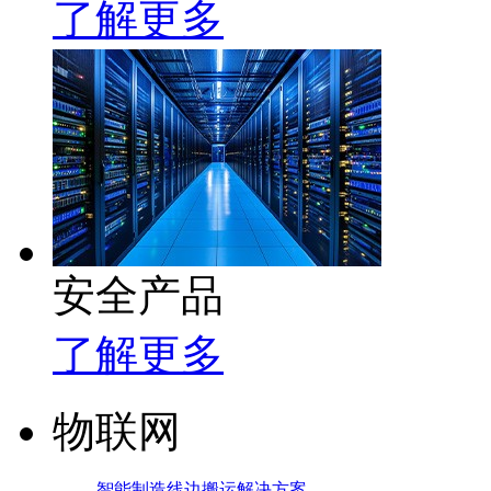
了解更多
安全产品
了解更多
物联网
智能制造线边搬运解决方案