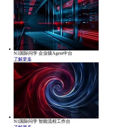
N1国际问学 企业级Agent中台
了解更多
N1国际问学 智能流程工作台