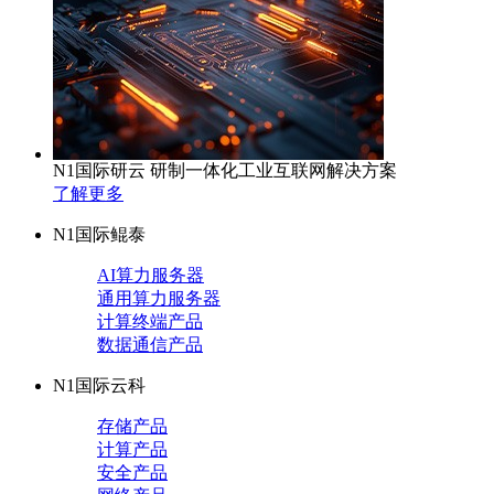
N1国际研云 研制一体化工业互联网解决方案
了解更多
N1国际鲲泰
AI算力服务器
通用算力服务器
计算终端产品
数据通信产品
N1国际云科
存储产品
计算产品
安全产品